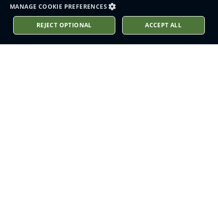
MANAGE COOKIE PREFERENCES
REJECT OPTIONAL
ACCEPT ALL
ابق على اطلاع
اشترك لتلقي آخر أخبارنا في صندوق
الوارد الخاص بك
اشترك