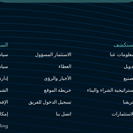
ستكشف
موقع إلكتروني
السي
علومات عنا
الاستثمار المسؤول
سياس
دويل
العطاء
سياس
صنيع
الأخبار والرؤى
إدارة
ستراتيجية الشراء والبناء
خريطة الموقع
الشر
ريقنا
تسجيل الدخول للفريق
الإف
لاستثمارات
اتصل بنا
إمكا
ling