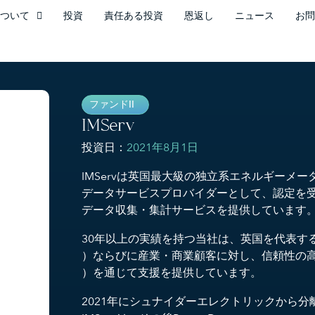
ついて
投資
責任ある投資
恩返し
ニュース
お問
ファンドII
IMServ
投資日：
2021年8月1日
IMServは英国最大級の独立系エネルギーメ
データサービスプロバイダーとして、認定を受
データ収集・集計サービスを提供しています
30年以上の実績を持つ当社は、英国を代表す
）ならびに産業・商業顧客に対し、信頼性の
）を通じて支援を提供しています。
2021年にシュナイダーエレクトリックから