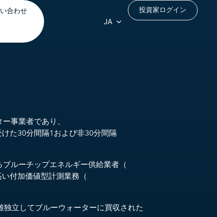
投資家ログイン
い合わせ
JA
ーター事業者であり、
けた30分間隔1および非30分間隔
。
るブルーチップエネルギー供給業者（
高い付加価値型計測業務（
分離独立してブルーウォーターに買収された