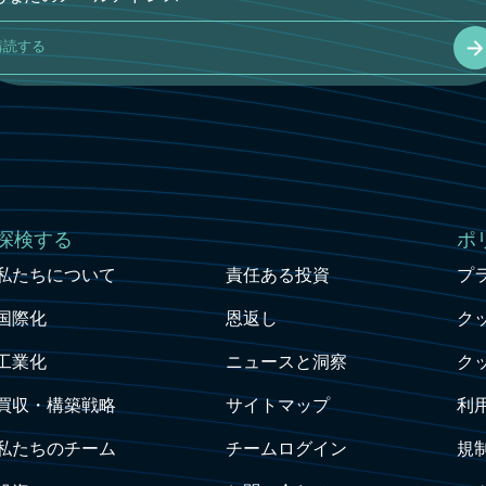
購読する
探検する
Webサイト
ポ
私たちについて
責任ある投資
プ
国際化
恩返し
ク
工業化
ニュースと洞察
ク
買収・構築戦略
サイトマップ
利
私たちのチーム
チームログイン
規